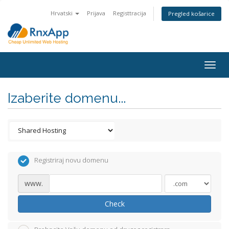
Hrvatski
Prijava
Registtracija
Pregled košarice
Togg
navig
Izaberite domenu...
Registriraj novu domenu
www.
Check