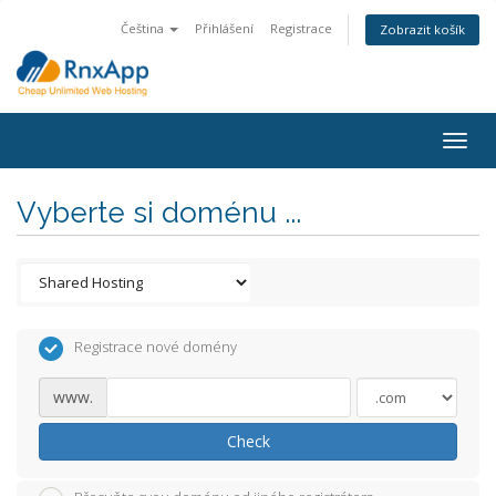
Čeština
Přihlášení
Registrace
Zobrazit košík
Togg
navig
Vyberte si doménu ...
Registrace nové domény
www.
Check