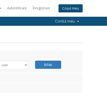
Autentificare
Înregistrare
Coșul meu
Contul meu
Bifați