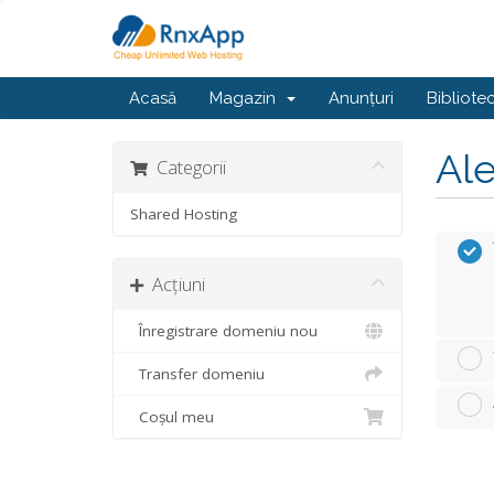
Acasă
Magazin
Anunțuri
Bibliote
Ale
Categorii
Shared Hosting
Acțiuni
Înregistrare domeniu nou
Transfer domeniu
Coșul meu