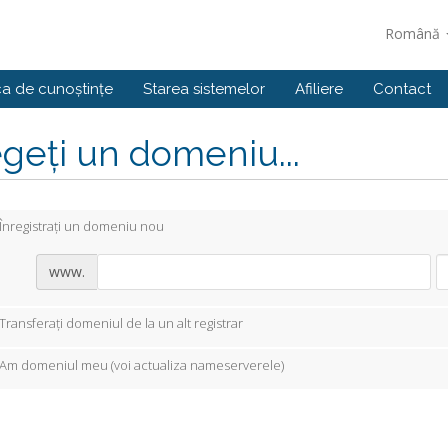
Română
ca de cunoștințe
Starea sistemelor
Afiliere
Contact
geți un domeniu...
Înregistrați un domeniu nou
www.
Transferați domeniul de la un alt registrar
Am domeniul meu (voi actualiza nameserverele)