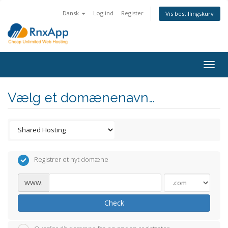
Dansk
Log ind
Register
Vis bestillingskurv
Togg
navig
Vælg et domænenavn…
Registrer et nyt domæne
www.
Check