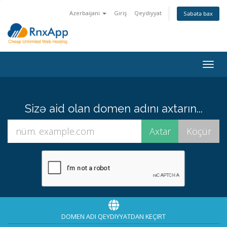
Azerbaijani
Giriş
Qeydiyyat
Səbətə bax
Togg
navig
Sizə aid olan domen adını axtarın...
DOMEN ADI QEYDIYYATDAN KEÇIRT